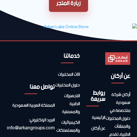
زيارة المتجر
خدماتنا
عن أركان
اثاث المختبرات
تواصل معنا
حلول المختبرات
روابط
أركان شركة
التجهيزات
سريعة
سعودية
الطبية
المملكة العربية السعودية
متخصصة في
والمعملية
الرئيسية
حلول المختبرات
البريد الإلكتروني:
الكيميائيات
والمنشآت
info@arkangroups.com
عن أركان
والمستهلكات
الطبية، تقدم