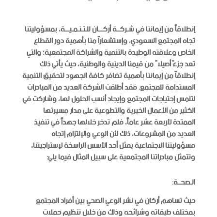
إنطلاقاً من إيماننا في شـركــة أركـــان للـتـنـمـيـــة، بمسؤوليتنا
تجاه المجتمع السعودي، وإستشعاراً منا بأهمية دور القطاع
الخاص وعلاقته الوطيدة بالتنمية والشراكة المجتمعية؛ والتي
تعد جزءً أصيلاً من قيمنا الدينية والوطنية، حيث يأتي ذلك
إنطلاقاً من إيماننا بأهمية تضافر كافة الجهود لتحقيق التنمية
المستدامة للمجتمع. فقد أطلقت الشركة العديد من المبادرات
لتلمس إحتياجات المجتمع وإيجاد أنسب الحلول لها، وشاركت في
الكثير من الأعمال الخيرية والتطوعية على مدار مسيرتها
الممتدة لأربعة عشر عاماً، فلم تدخر خلالها جهداً في تنفيذ
العديد من المشروعات، ذلك لأن الوعي والإلتزام إتجاه
مسؤوليتنا الاجتماعية يمثل أحد الأسس الراسخة لإستراجيتنا،
وتتمثل مبادراتنا المجتمعية على سبيل المثال فيما يلي:
الـصحــة:
حيث تساهم أركان في نشر الوعي الصحي بين أفراد المجتمع
بمختلف طبقاته وشرائحه وذلك من خلال تنظيم حملات